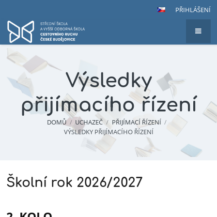
PŘIHLÁŠENÍ
Výsledky
přijímacího řízení
DOMŮ
/
UCHAZEČ
/
PŘIJÍMACÍ ŘÍZENÍ
/
VÝSLEDKY PŘIJÍMACÍHO ŘÍZENÍ
Výsledky
Školní rok 2026/2027
přijímacího
řízení
2. KOLO