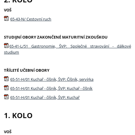
VOŠ
65-43-N/ Cestovní ruch
STUDIJNÍ OBORY ZAKONČENÉ MATURITNÍ ZKOUŠKOU
65-41-L/51 Gastronomie, ŠVP: Společné stravování - dálkové
studium
TŘÍLETÉ UČEBNÍ OBORY
65-51-H/01 Kuchař - číšník, ŠVP: Číšník, servírka
65-51-H/01 Kuchař - číšník, ŠVP: Kuchař - číšník
65-51-H/01 Kuchař - číšník, ŠVP: Kuchař
1. KOLO
VOŠ