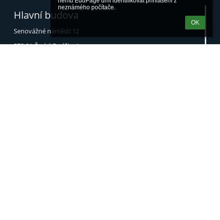
němu EduPage umí identifikovat přihlášení z 
neznámého počítače.
Hlavní budova
OK
Senovážné náměstí 12
370 01 České Budějovice
389 139 320
(sekretariát)
info@skolacrcb.cz
www.skolacrcb.cz
Hotelová škola a VOŠ
Fráni Šrámka 9/1216
370 04 České Budějovice
387 788 111
(sekretariát)
387 788 120
(jídelna)