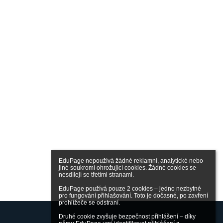
EduPage nepoužívá žádné reklamní, analytické nebo 
jiné soukromí ohrožující cookies. Žádné cookies se 
nesdílejí se třetími stranami.

EduPage používá pouze 2 cookies – jedno nezbytné 
pro fungování přihlašování. Toto je dočasné, po zavření 
prohlížeče se odstraní.

Druhé cookie zvyšuje bezpečnost přihlášení – díky 